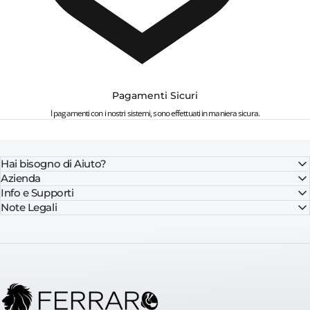
Pagamenti Sicuri
I pagamenti con i nostri sistemi, sono effettuati in maniera sicura.
Hai bisogno di Aiuto?
Azienda
Info e Supporti
Note Legali
FerraroStore