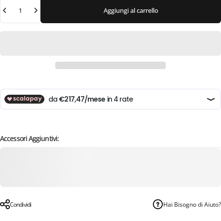
Quantità
Aggiungi al carrello
Accessori Aggiuntivi:
Condividi
Hai Bisogno di Aiuto?