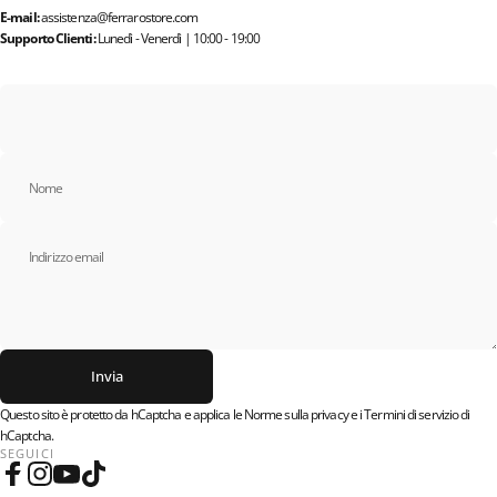
E-mail:
assistenza@ferrarostore.com
Supporto Clienti:
Lunedì - Venerdì | 10:00 - 19:00
Cover Personalizzabili
Nome
Cover, Accessori e Gadget...
Indirizzo email
Invia
Invia
Messaggio
Questo sito è protetto da hCaptcha e applica le
Norme sulla privacy
e i
Termini di servizio
di
hCaptcha.
SEGUICI
Facebook
Instagram
YouTube
TikTok