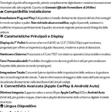
Tecnologia di guida all'avanguardia, plancia completamente digitalizzata e massima sicurezza senza
rinunciare allo stile originale. Coperto da
Garanzia Ufficiale FerraroStore di 24 Mesi
.
🚗 Compatibilità Installazione
Installazione Plug and Play:
Il dispositivo si installa direttamente al posto del vecchio contagiri
in modo semplice e pulito.
Non richiede alcuna modifica
, taglio di pannelli, adattatori o
codifiche: rimpiazza perfettamente il quadro strumenti originale preservando l'integrità della
vettura.
🌟 Caratteristiche Principali e Display
Display da 7" Pollici:
Enorme schermo Full HD da 12.3" (1920x720p) super luminoso,
progettato per offrire un'esperienza di guida rilassante, moderna e priva di distrazioni.
Hardware e Sistema:
Processore a 4 Core T507 con sistema operativo Linux stabile e reattivo.
Temi Personalizzabili:
Possibilità di scegliere tra diverse grafiche e stili per personalizzare
l'aspetto della plancia secondo i propri gusti.
Integrazione Totale:
Consente il pieno ripristino delle impostazioni della vettura e la gestione
dei comandi originali del veicolo. Tutte le informazioni di viaggio e dello stato dell'auto vengono
visualizzate direttamente nella dashboard del virtual cockpit.
📱 Connettività Avanzata (Apple CarPlay & Android Auto)
Wireless Integrato:
Supporto nativo e senza fili per
Apple CarPlay
(iOS) e
Android Auto
(Android), per gestire mappe, chiamate e playlist direttamente dallo schermo digitale in totale
sicurezza.
🌍 Lingua Dispositivo