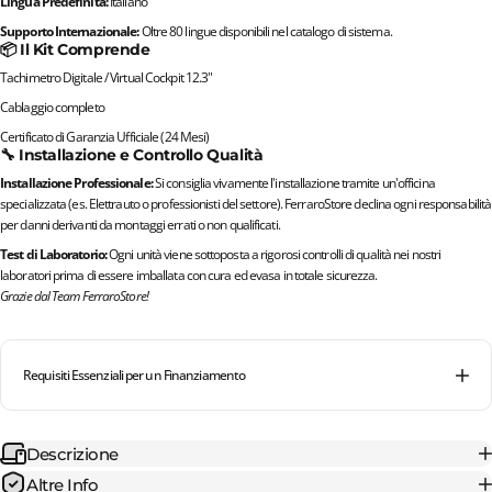
Lingua Predefinita:
Italiano
Supporto Internazionale:
Oltre 80 lingue disponibili nel catalogo di sistema.
📦 Il Kit Comprende
Tachimetro Digitale / Virtual Cockpit 12.3"
Cablaggio completo
Certificato di Garanzia Ufficiale (24 Mesi)
🔧 Installazione e Controllo Qualità
Installazione Professionale:
Si consiglia vivamente l'installazione tramite un'officina
specializzata (es. Elettrauto o professionisti del settore). FerraroStore declina ogni responsabilità
per danni derivanti da montaggi errati o non qualificati.
Test di Laboratorio:
Ogni unità viene sottoposta a rigorosi controlli di qualità nei nostri
laboratori prima di essere imballata con cura ed evasa in totale sicurezza.
Grazie dal Team FerraroStore!
Requisiti Essenziali per un Finanziamento
Descrizione
Altre Info