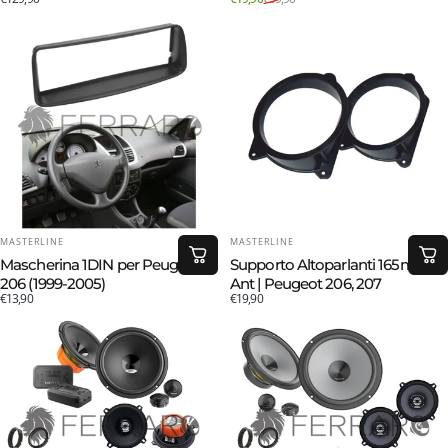
Navigatore, CarPlay e Android
Auto Cablato
FORNITORE:
FORNITORE:
MASTERLINE
MASTERLINE
Mascherina 1DIN per Peugeot
Supporto Altoparlanti 165mm |
206 (1999-2005)
Ant | Peugeot 206, 207
€13,90
€19,90