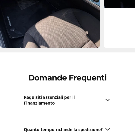
Domande Frequenti
Requisiti Essenziali per il
Finanziamento
Maggiore età
;
Contratto di lavoro valido;
Utilizzo di carte di debito e credito abilitate per i
Quanto tempo richiede la spedizione?
pagamenti online;
NB
: l'uso di PostePay potrebbe