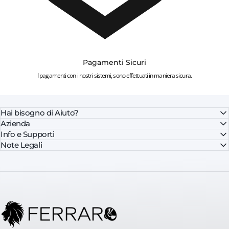
Pagamenti Sicuri
I pagamenti con i nostri sistemi, sono effettuati in maniera sicura.
Hai bisogno di Aiuto?
Azienda
Info e Supporti
Note Legali
FerraroStore