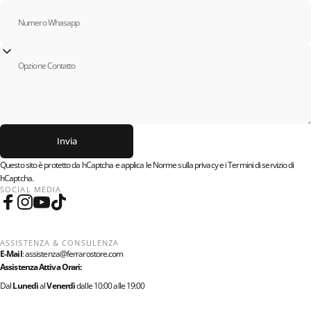
Numero Whasapp
Opzione Contatto
Invia
Invia
Messaggio
Questo sito è protetto da hCaptcha e applica le
Norme sulla privacy
e i
Termini di servizio
di
hCaptcha.
SOCIAL MEDIA
Facebook
Instagram
YouTube
TikTok
ASSISTENZA & CONSULENZA
E-Mail
:
assistenza@ferrarostore.com
Assistenza Attiva Orari:
Dal
Lunedì
al
Venerdì
dalle 10:00 alle 19:00