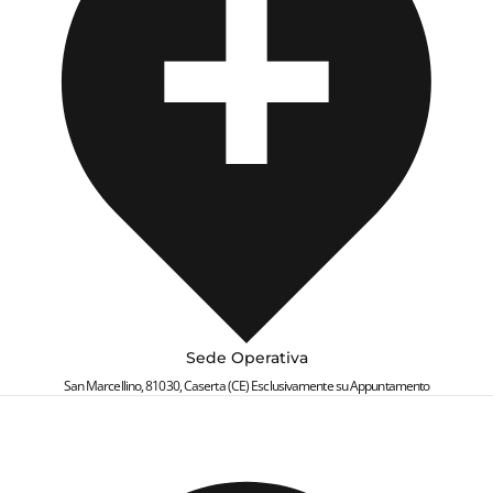
800126349
Contatti ScalaPay
: È possibile inviare richieste di
assistenza all'indirizzo
support@scalapay.com
,
specificando il problema e fornendo un indirizzo email
attivo per ricevere la risposta dal team di supporto.
Chat online:
Accedendo alla piattaforma ufficiale di
ScalaPay, è possibile utilizzare la chat integrata. Basta
cliccare sul pulsante in basso nella pagina, descrivere il
problema e, se necessario, cliccare su “Contattaci” per
parlare con un operatore.
Sede Operativa
San Marcellino, 81030, Caserta (CE) Esclusivamente su Appuntamento