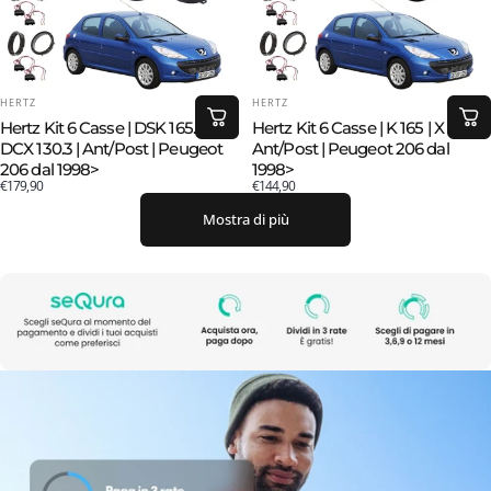
FORNITORE:
FORNITORE:
HERTZ
HERTZ
Hertz Kit 6 Casse | DSK 165.3 |
Hertz Kit 6 Casse | K 165 | X 130 |
DCX 130.3 | Ant/Post | Peugeot
Ant/Post | Peugeot 206 dal
206 dal 1998>
1998>
€179,90
€144,90
Mostra di più