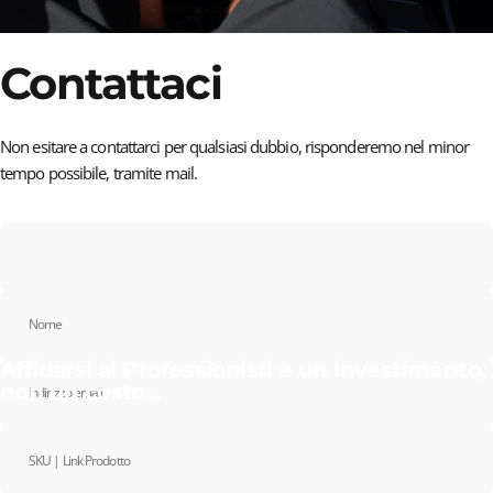
Contattaci
Non esitare a contattarci per qualsiasi dubbio, risponderemo nel minor
tempo possibile, tramite mail.
Nome
Affidarsi ai Professionisti è un investimento,
non un costo...
Indirizzo email
SKU | Link Prodotto