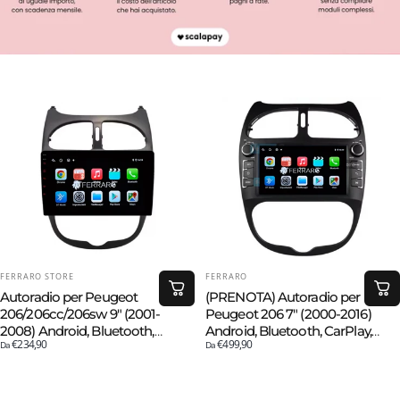
FORNITORE:
FORNITORE:
FERRARO STORE
FERRARO
Autoradio per Peugeot
(PRENOTA) Autoradio per
206/206cc/206sw 9" (2001-
Peugeot 206 7" (2000-2016)
2008) Android, Bluetooth,
Android, Bluetooth, CarPlay,
€234,90
€499,90
CarPlay, Android Auto,
Da
Android Auto, 4GB/8GB Ram
Da
2GB/4GB/6GB/8GB Ram