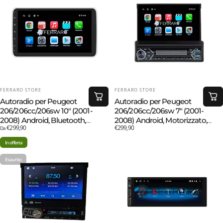
FORNITORE:
FORNITORE:
FERRARO STORE
FERRARO STORE
Autoradio per Peugeot
Autoradio per Peugeot
206/206cc/206sw 10" (2001-
206/206cc/206sw 7" (2001-
2008) Android, Bluetooth,
2008) Android, Motorizzato,
€299,90
€299,90
Estraibile, CarPlay, Android Auto,
Da
Bluetooth, CarPlay, Android
2GB/6GB/8GB Ram
Auto, 2/32GB Ram
In offerta
Esaurito