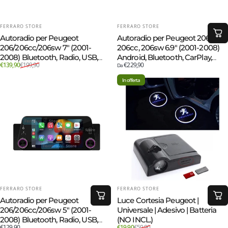
FORNITORE:
FORNITORE:
FERRARO STORE
FERRARO STORE
Autoradio per Peugeot
Autoradio per Peugeot 206,
206/206cc/206sw 7" (2001-
206cc, 206sw 6.9" (2001-2008)
2008) Bluetooth, Radio, USB,
Android, Bluetooth, CarPlay,
Prezzo scontato
Prezzo di listino
€139,90
€199,90
€229,90
Mirror Link
Android Auto, 2/32GB Ram
Da
In offerta
FORNITORE:
FORNITORE:
FERRARO STORE
FERRARO STORE
Autoradio per Peugeot
Luce Cortesia Peugeot |
206/206cc/206sw 5" (2001-
Universale | Adesivo | Batteria
2008) Bluetooth, Radio, USB,
(NO INCL.)
Prezzo scontato
Prezzo di listino
€129,90
€19,90
€59,90