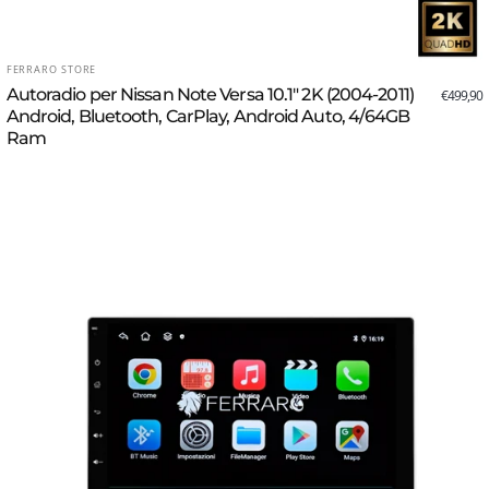
FORNITORE:
FERRARO STORE
Autoradio per Nissan Note Versa 10.1" 2K (2004-2011)
ezzo scontato
zzo di listino
€499,90
Android, Bluetooth, CarPlay, Android Auto, 4/64GB
Ram