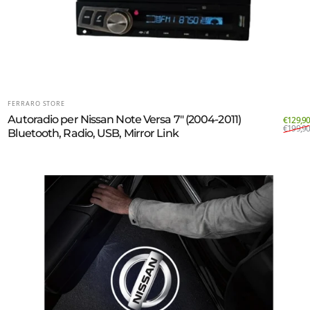
FORNITORE:
FERRARO STORE
Autoradio per Nissan Note Versa 7" (2004-2011)
€129,90
€199,90
Bluetooth, Radio, USB, Mirror Link