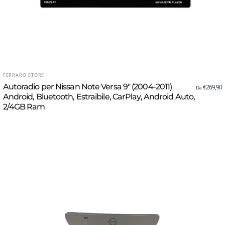
FORNITORE:
FERRARO STORE
Autoradio per Nissan Note Versa 9" (2004-2011)
€269,90
Da
Android, Bluetooth, Estraibile, CarPlay, Android Auto,
2/4GB Ram