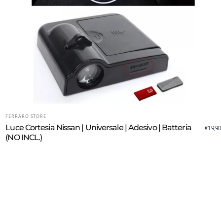
FORNITORE:
FERRARO STORE
Luce Cortesia Nissan | Universale | Adesivo | Batteria
€19,90
(NO INCL.)