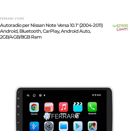
FORNITORE:
FERRARO STORE
Autoradio per Nissan Note Versa 10.1" (2004-2011)
Pr
Pre
€219,90
Da
€364,90
Android, Bluetooth, CarPlay, Android Auto,
2GB/4GB/8GB Ram