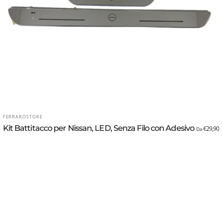
FORNITORE:
FERRAROSTORE
Kit Battitacco per Nissan, LED, Senza Filo con Adesivo
€29,90
Da