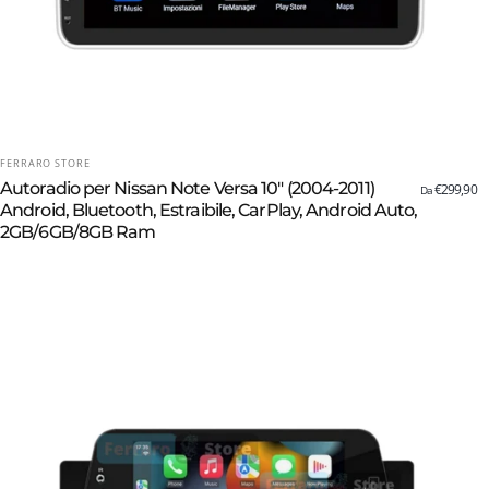
FORNITORE:
FERRARO STORE
Autoradio per Nissan Note Versa 10" (2004-2011)
€299,90
Da
Android, Bluetooth, Estraibile, CarPlay, Android Auto,
2GB/6GB/8GB Ram