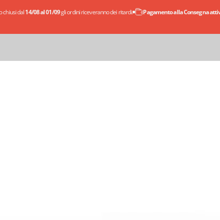
 chiusi dal
14/08 al 01/09
gli ordini riceveranno dei ritardi.
Pagamento alla Consegna attivo