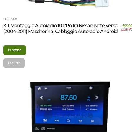
FORNITORE:
FERRARO
Kit Montaggio Autoradio 10.1"Pollici Nissan Note Versa
€99,90
€139,90
(2004-2011) Mascherina, Cablaggio Autoradio Android
In offerta
Esaurito