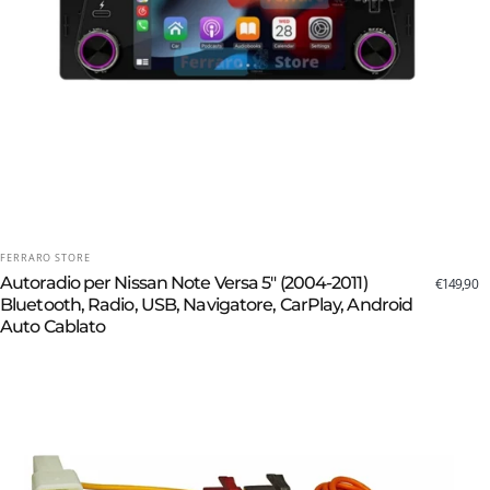
FORNITORE:
FERRARO STORE
Autoradio per Nissan Note Versa 5" (2004-2011)
€149,90
Bluetooth, Radio, USB, Navigatore, CarPlay, Android
Auto Cablato