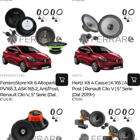
FORNITORE:
FORNITORE:
FERRAROSTORE
HERTZ
FerraroStore Kit 6 Altoparlanti,
Hertz Kit 4 Casse | K 165 | Ant o
PV165.3, ASK-165.2, Ant/Post,
Post | Renault Clio V | 5ª Serie
Renault Clio V, 5ª Serie (Dal
(Dal 2019>)
€124,90
€79,90
2019>)