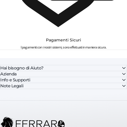
Pagamenti Sicuri
I pagamenti con i nostri sistemi, sono effettuati in maniera sicura.
Hai bisogno di Aiuto?
Azienda
Info e Supporti
Note Legali
FerraroStore