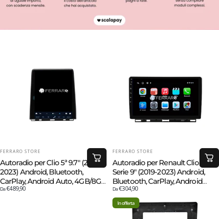
FORNITORE:
FORNITORE:
FERRARO STORE
FERRARO STORE
Autoradio per Clio 5ª 9.7" (2019-
Autoradio per Renault Clio 5ª
2023) Android, Bluetooth,
Serie 9" (2019-2023) Android,
CarPlay, Android Auto, 4GB/8GB
Bluetooth, CarPlay, Android
€489,90
€304,90
Ram
Da
Auto, 2GB/4GB/6GB/8GB Ram
Da
In offerta