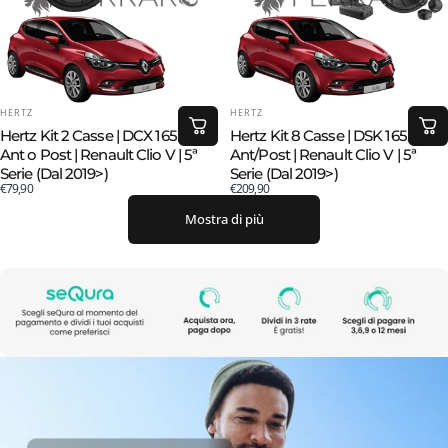
FORNITORE:
FORNITORE:
HERTZ
HERTZ
Hertz Kit 2 Casse | DCX 165.3 |
Hertz Kit 8 Casse | DSK 165.3 |
Ant o Post | Renault Clio V | 5ª
Ant/Post | Renault Clio V | 5ª
Serie (Dal 2019>)
Serie (Dal 2019>)
€79,90
€209,90
Mostra di più