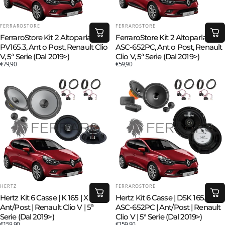
FORNITORE:
FORNITORE:
FERRAROSTORE
FERRAROSTORE
FerraroStore Kit 2 Altoparlanti,
FerraroStore Kit 2 Altoparlanti,
PV165.3, Ant o Post, Renault Clio
ASC-652PC, Ant o Post, Renault
V, 5ª Serie (Dal 2019>)
Clio V, 5ª Serie (Dal 2019>)
€79,90
€59,90
FORNITORE:
FORNITORE:
HERTZ
FERRAROSTORE
Hertz Kit 6 Casse | K 165 | X 165 |
Hertz Kit 6 Casse | DSK 165.3 |
Ant/Post | Renault Clio V | 5ª
ASC-652PC | Ant/Post | Renault
Serie (Dal 2019>)
Clio V | 5ª Serie (Dal 2019>)
€159,90
€159,90