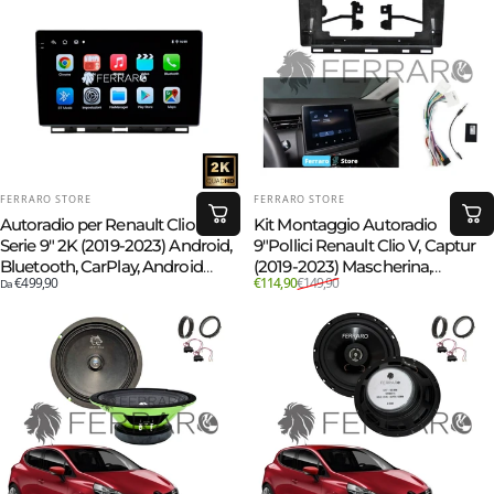
FORNITORE:
FORNITORE:
FERRARO STORE
FERRARO STORE
Autoradio per Renault Clio 5ª
Kit Montaggio Autoradio
Serie 9" 2K (2019-2023) Android,
9"Pollici Renault Clio V, Captur
Bluetooth, CarPlay, Android
(2019-2023) Mascherina,
Prezzo scontato
Prezzo di listino
€499,90
€114,90
€149,90
Auto, 12/256GB Ram
Da
Cablaggio Autoradio Android