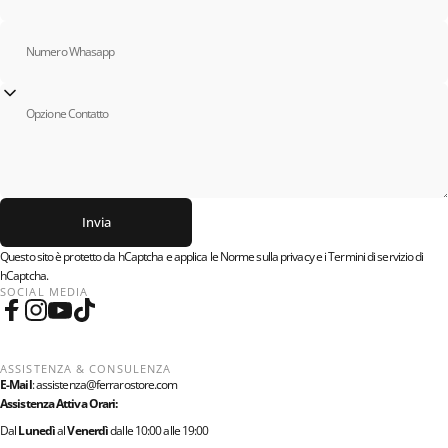
Numero Whasapp
Opzione Contatto
Invia
Invia
Messaggio
Questo sito è protetto da hCaptcha e applica le
Norme sulla privacy
e i
Termini di servizio
di
hCaptcha.
SOCIAL MEDIA
Facebook
Instagram
YouTube
TikTok
ASSISTENZA & CONSULENZA
E-Mail
:
assistenza@ferrarostore.com
Assistenza Attiva Orari:
Dal
Lunedì
al
Venerdì
dalle 10:00 alle 19:00