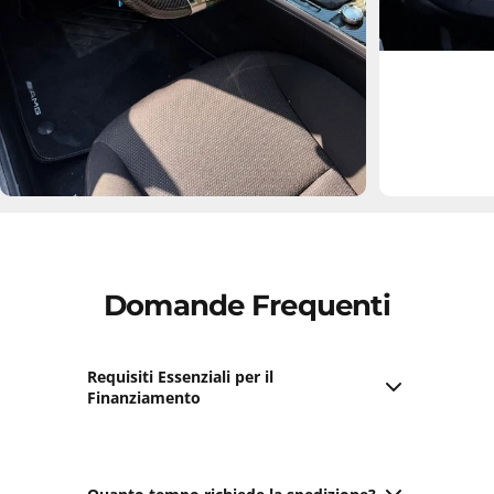
Domande Frequenti
Requisiti Essenziali per il
Finanziamento
Maggiore età
;
Contratto di lavoro valido;
Utilizzo di carte di debito e credito abilitate per i