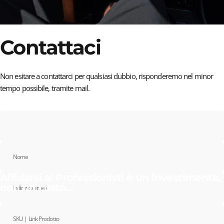
Contattaci
Non esitare a contattarci per qualsiasi dubbio, risponderemo nel minor
tempo possibile, tramite mail.
Nome
Affidarsi ai Professionisti è un investimento,
non un costo...
Indirizzo email
SKU | Link Prodotto