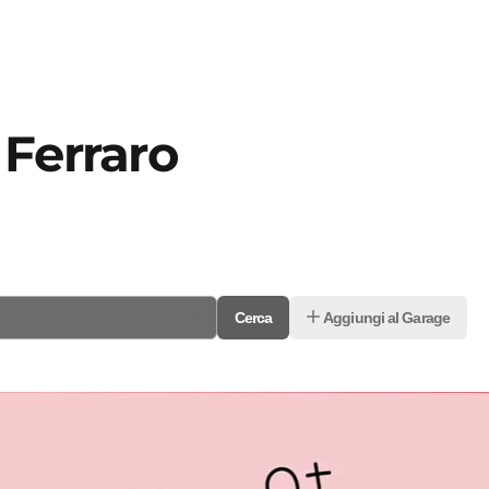
 Ferraro
Cerca
Aggiungi al Garage