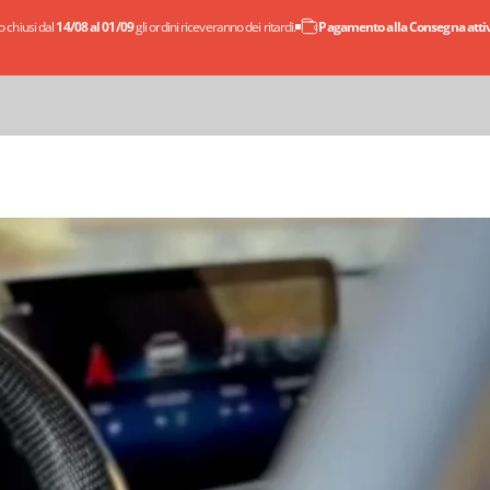
 chiusi dal
14/08 al 01/09
gli ordini riceveranno dei ritardi.
Pagamento alla Consegna attivo