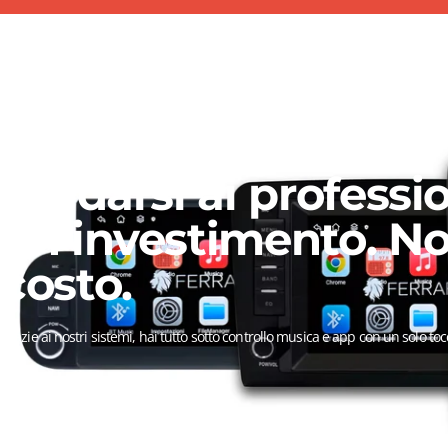
Affidarsi ai professio
un investimento. N
costo.
Grazie ai nostri sistemi, hai tutto sotto controllo musica e app con un solo toc