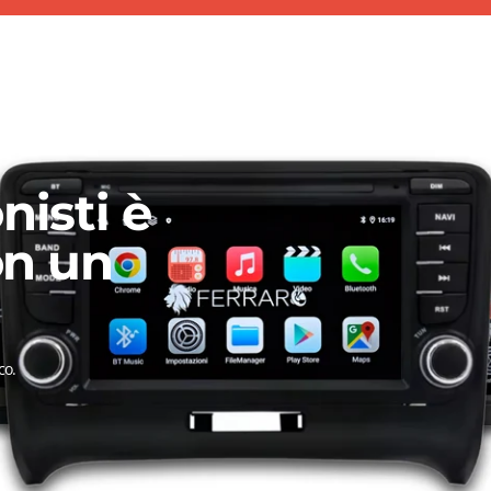
nisti è
on un
co.