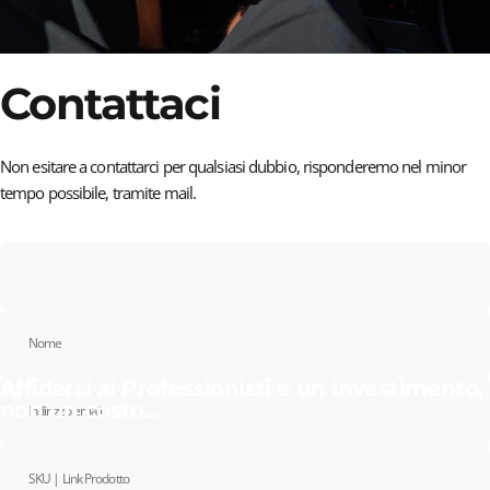
Contattaci
Non esitare a contattarci per qualsiasi dubbio, risponderemo nel minor
tempo possibile, tramite mail.
Nome
Affidarsi ai Professionisti è un investimento,
non un costo...
Indirizzo email
SKU | Link Prodotto