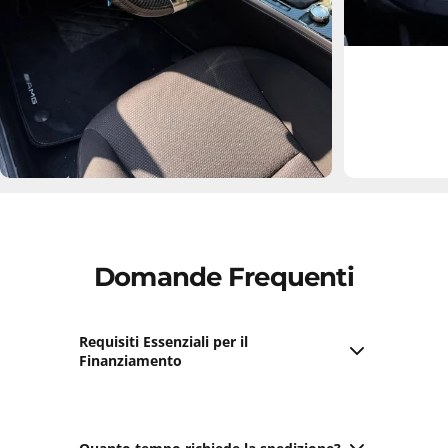
Domande Frequenti
Requisiti Essenziali per il
Finanziamento
Maggiore età
;
Contratto di lavoro valido;
Utilizzo di carte di debito e credito abilitate per i