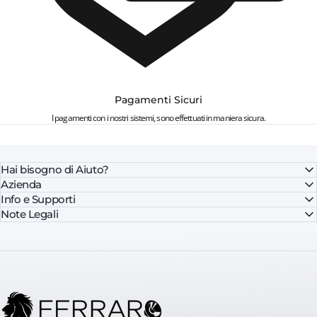
Pagamenti Sicuri
I pagamenti con i nostri sistemi, sono effettuati in maniera sicura.
Hai bisogno di Aiuto?
Azienda
Info e Supporti
Note Legali
FerraroStore