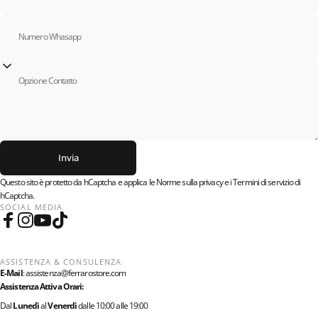
Numero Whasapp
Opzione Contatto
Invia
Invia
Messaggio
Questo sito è protetto da hCaptcha e applica le
Norme sulla privacy
e i
Termini di servizio
di
hCaptcha.
SOCIAL MEDIA
Facebook
Instagram
YouTube
TikTok
ASSISTENZA & CONSULENZA
E-Mail
:
assistenza@ferrarostore.com
Assistenza Attiva Orari:
Dal
Lunedì
al
Venerdì
dalle 10:00 alle 19:00