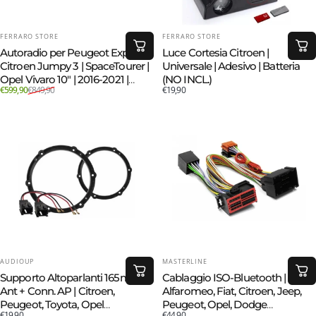
FORNITORE:
FORNITORE:
FERRARO STORE
FERRARO STORE
Autoradio per Peugeot Expert |
Luce Cortesia Citroen |
Citroen Jumpy 3 | SpaceTourer |
Universale | Adesivo | Batteria
Opel Vivaro 10" | 2016-2021 |
(NO INCL.)
Prezzo scontato
Prezzo di listino
€599,90
€849,90
€19,90
Android | Bluetooth | CarPlay |
Android Auto | 4/64GB Ram
FORNITORE:
FORNITORE:
AUDIOUP
MASTERLINE
Supporto Altoparlanti 165mm |
Cablaggio ISO-Bluetooth |
Ant + Conn. AP | Citroen,
Alfaromeo, Fiat, Citroen, Jeep,
Peugeot, Toyota, Opel
Peugeot, Opel, Dodge
€19,90
€44,90