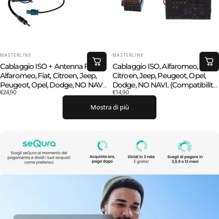
FORNITORE:
FORNITORE:
MASTERLINE
MASTERLINE
Cablaggio ISO + Antenna Fakra,
Cablaggio ISO, Alfaromeo, Fiat,
Alfaromeo, Fiat, Citroen, Jeep,
Citroen, Jeep, Peugeot, Opel,
Peugeot, Opel, Dodge, NO NAVI.
Dodge, NO NAVI. (Compatibilità
€24,90
€14,90
(Compatibilità in Descrizione)
in Descrizione)
Mostra di più