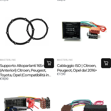
(Compatibilità in Descrizione)
(Compatibilità in Descrizione)
FORNITORE:
FORNITORE:
MASTERLINE
MASTERLINE
Supporto Altoparlanti 165mm
Cablaggio ISO | Citroen,
(Anteriori) Citroen, Peugeot,
Peugeot, Opel dal 2016>
€17,90
Toyota, Opel (Compatibilità in
€18,90
Descrizione)