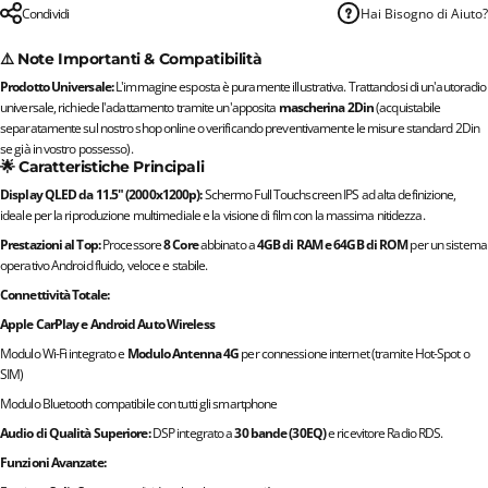
Condividi
Hai Bisogno di Aiuto?
⚠️ Note Importanti & Compatibilità
Prodotto Universale:
L'immagine esposta è puramente illustrativa. Trattandosi di un'autoradio
universale, richiede l'adattamento tramite un'apposita
mascherina 2Din
(acquistabile
separatamente sul nostro shop online o verificando preventivamente le misure standard 2Din
se già in vostro possesso).
🌟 Caratteristiche Principali
Display QLED da 11.5" (2000x1200p):
Schermo Full Touchscreen IPS ad alta definizione,
ideale per la riproduzione multimediale e la visione di film con la massima nitidezza.
Prestazioni al Top:
Processore
8 Core
abbinato a
4GB di RAM e 64GB di ROM
per un sistema
operativo Android fluido, veloce e stabile.
Connettività Totale:
Apple CarPlay e Android Auto Wireless
Modulo Wi-Fi integrato e
Modulo Antenna 4G
per connessione internet (tramite Hot-Spot o
SIM)
Modulo Bluetooth compatibile con tutti gli smartphone
Audio di Qualità Superiore:
DSP integrato a
30 bande (30EQ)
e ricevitore Radio RDS.
Funzioni Avanzate: