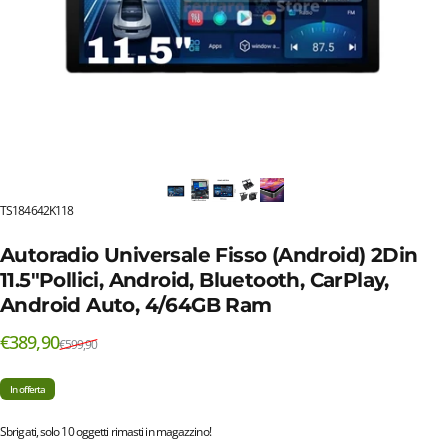
TS184642K118
Autoradio Universale Fisso (Android) 2Din
11.5"Pollici, Android, Bluetooth, CarPlay,
Android Auto, 4/64GB Ram
Prezzo scontato
Prezzo di listino
€389,90
€599,90
In offerta
Sbrigati, solo 10 oggetti rimasti in magazzino!