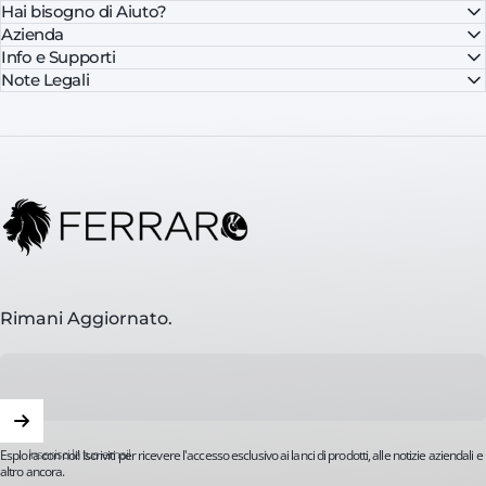
Hai bisogno di Aiuto?
Azienda
Info e Supporti
Note Legali
FerraroStore
Rimani Aggiornato.
Inserisci la tua email
Esplora con noi! Iscriviti per ricevere l'accesso esclusivo ai lanci di prodotti, alle notizie aziendali e
altro ancora.