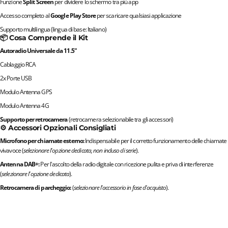
Funzione
Split Screen
per dividere lo schermo tra più app
Accesso completo al
Google Play Store
per scaricare qualsiasi applicazione
Supporto multilingua (lingua di base: Italiano)
📦 Cosa Comprende il Kit
Autoradio Universale da 11.5"
Cablaggio RCA
2x Porte USB
Modulo Antenna GPS
Modulo Antenna 4G
Supporto per retrocamera
(retrocamera selezionabile tra gli accessori)
⚙️ Accessori Opzionali Consigliati
Microfono per chiamate esterno:
Indispensabile per il corretto funzionamento delle chiamate
vivavoce (
selezionare l'opzione dedicata, non incluso di serie
).
Antenna DAB+:
Per l'ascolto della radio digitale con ricezione pulita e priva di interferenze
(
selezionare l'opzione dedicata
).
Retrocamera di parcheggio:
(
selezionare l'accessorio in fase d'acquisto
).