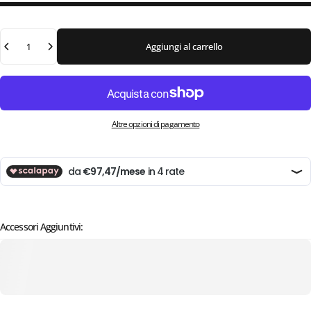
Quantità
Aggiungi al carrello
Altre opzioni di pagamento
Accessori Aggiuntivi: