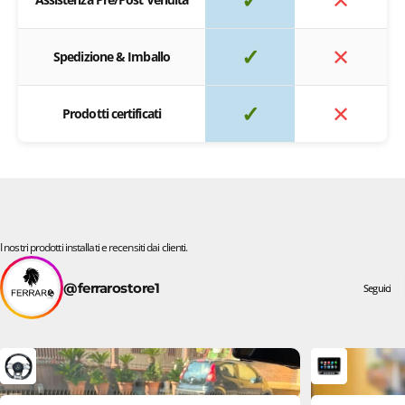
✓
✕
Spedizione & Imballo
✓
✕
Prodotti certificati
I nostri prodotti installati e recensiti dai clienti.
@ferrarostore1
Seguici