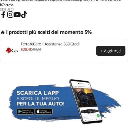
hCaptcha.
SEGUICI
Facebook
Instagram
YouTube
TikTok
🔥 I prodotti più scelti del momento 5%
FerraroCare + Assistenza 360 Gradi
€28,40
€29,90
+ Aggiungi