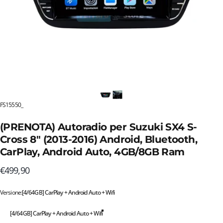
FS15550_
(PRENOTA) Autoradio per Suzuki SX4 S-
Cross 8" (2013-2016) Android, Bluetooth,
CarPlay, Android Auto, 4GB/8GB Ram
€499,90
Versione
Versione:
[4/64GB] CarPlay + Android Auto + Wifi
[4/64GB] CarPlay + Android Auto + Wifi