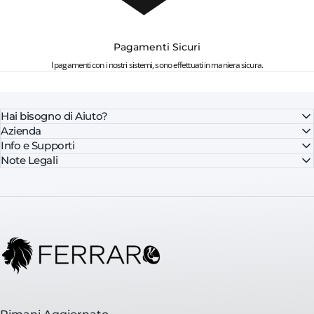
Pagamenti Sicuri
I pagamenti con i nostri sistemi, sono effettuati in maniera sicura.
Hai bisogno di Aiuto?
Azienda
Info e Supporti
Note Legali
FerraroStore