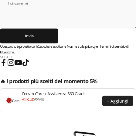
Indirizzo email
Invia
Invia
Messaggio
Questo sito è protetto da hCaptcha e applica le
Norme sulla privacy
e i
Termini di servizio
di
hCaptcha.
SEGUICI
Facebook
Instagram
YouTube
TikTok
🔥 I prodotti più scelti del momento 5%
FerraroCare + Assistenza 360 Gradi
€28,40
€29,90
+ Aggiungi