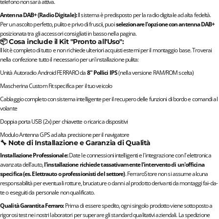
telefono non sarà attiva.
Antenna DAB+ (Radio Digitale):
Il sistema è predisposto per la radio digitale ad alta fedeltà.
Per un ascolto perfetto, pulito e privo di fruscii, puoi
selezionare l'opzione con antenna DAB+
posizionata tra gli accessori consigliati in basso nella pagina.
📦 Cosa include il Kit "Pronto all'Uso":
Il kit è completo di tutto e non richiede ulteriori acquisti esterni per il montaggio base. Troverai
nella confezione tutto il necessario per un'installazione pulita:
Unità Autoradio Android FERRARO da
8" Pollici IPS
(nella versione RAM/ROM scelta)
Mascherina Custom Fit specifica per il tuo veicolo
Cablaggio completo con sistema intelligente per il recupero delle funzioni di bordo e comandi al
volante
Doppia porta USB (2x) per chiavette o ricarica dispositivi
Modulo Antenna GPS ad alta precisione per il navigatore
🔧 Note di Installazione e Garanzia di Qualità
Installazione Professionale:
Date le connessioni intelligenti e l'integrazione con l'elettronica
avanzata dell'auto,
l'installazione richiede tassativamente l'intervento di un'officina
specifica (es. Elettrauto o professionisti del settore)
. FerraroStore non si assume alcuna
responsabilità per eventuali rotture, bruciature o danni al prodotto derivanti da montaggi fai-da-
te o eseguiti da personale non qualificato.
Qualità Garantita Ferraro:
Prima di essere spedito, ogni singolo prodotto viene sottoposto a
rigorosi test nei nostri laboratori per superare gli standard qualitativi aziendali. La spedizione