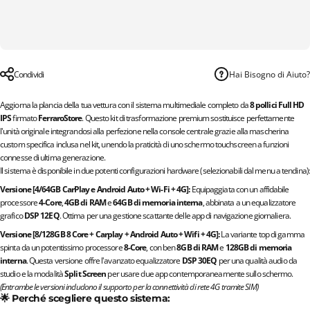
Condividi
Hai Bisogno di Aiuto?
Aggiorna la plancia della tua vettura con il sistema multimediale completo da
8 pollici Full HD
IPS
firmato
FerraroStore
. Questo kit di trasformazione premium sostituisce perfettamente
l'unità originale integrandosi alla perfezione nella console centrale grazie alla mascherina
custom specifica inclusa nel kit, unendo la praticità di uno schermo touchscreen a funzioni
connesse di ultima generazione.
Il sistema è disponibile in due potenti configurazioni hardware (selezionabili dal menu a tendina):
Versione [4/64GB CarPlay e Android Auto + Wi-Fi + 4G]:
Equipaggiata con un affidabile
processore
4-Core
,
4GB di RAM
e
64GB di memoria interna
, abbinata a un equalizzatore
grafico
DSP 12EQ
. Ottima per una gestione scattante delle app di navigazione giornaliera.
Versione [8/128GB 8 Core + Carplay + Android Auto + Wifi + 4G]:
La variante top di gamma
spinta da un potentissimo processore
8-Core
, con ben
8GB di RAM
e
128GB di memoria
interna
. Questa versione offre l'avanzato equalizzatore
DSP 30EQ
per una qualità audio da
studio e la modalità
Split Screen
per usare due app contemporaneamente sullo schermo.
(Entrambe le versioni includono il supporto per la connettività di rete 4G tramite SIM)
🌟 Perché scegliere questo sistema: