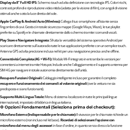
Display da 8" Full HD IPS:
Schermo touch ad alta definizione con tecnologia IPS. Colori ricchi,
contrasti profondi e riproduzione video nitida (adatta per la visione di film), con angoli di visione
ottimali anche sotto la luce diretta del sole.
Apple CarPlay & Android Auto (Wireless):
Collega il tuo smartphone all'istante senza
l'ingombro di cavi. Gestisci in totale sicurezza mappe (Google Maps, Waze), le tue playlist
preferite su Spotify e le chiamate direttamente dallo schermo tramite i comandi vocali.
Play Store e Navigatore Integrato:
Sfrutta la versatilità del sistema operativo Android per
scaricare direttamente sull'autoradio tutte le tue applicazioni preferite con un semplice touch.
Antenna GPS ad alta precisione inclusa nel kit per una navigazione precisa anche offline.
Connettività Completa (4G + Wi-Fi):
Modulo Wi-Fi integrato in entrambe le versioni per
connettersi a internet tramite Hotspot. Include anche l'alloggiamento e il supporto antenna per
SIM 4G per navigare in totale autonomia direttamente dall'unità.
Recupero Funzioni Originali:
Cablaggio intelligente incluso per garantire il completo
recupero e funzionamento dei comandi al volante originali
(ove la vettura ne sia
predisposta e siano funzionanti).
Supporto Multi-Lingua Totale:
Menu di sistema localizzato in tutte le principali lingue
internazionali, impostato di fabbrica in lingua italiana.
⚙️ Opzioni Fondamentali (Seleziona prima del checkout):
Microfono Esterno (Indispensabile per le chiamate):
Il vivavoce per le chiamate richiede un
microfono esterno (non incluso nel kit base).
Ricordati di selezionare l'opzione con
microfono dal menu degli accessori
in fase d'ordine, in quanto senza di esso la funzione