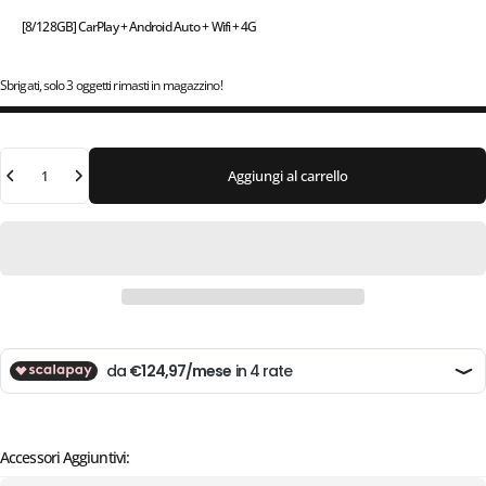
[8/128GB] CarPlay + Android Auto + Wifi + 4G
Sbrigati, solo 3 oggetti rimasti in magazzino!
Quantità
Aggiungi al carrello
Accessori Aggiuntivi: