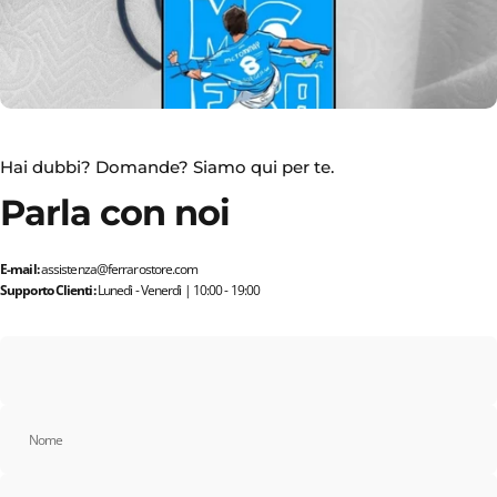
Sezione Auto
Autoradio, Volanti, Custom e Altro...
Hai dubbi? Domande? Siamo qui per te.
Parla con noi
E-mail:
assistenza@ferrarostore.com
Supporto Clienti:
Lunedì - Venerdì | 10:00 - 19:00
Cover Personalizzabili
Nome
Cover, Accessori e Gadget...