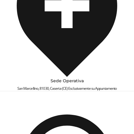
specificando il problema e fornendo un indirizzo email
attivo per ricevere la risposta dal team di supporto.
Chat online:
Accedendo alla piattaforma ufficiale di
ScalaPay, è possibile utilizzare la chat integrata. Basta
cliccare sul pulsante in basso nella pagina, descrivere il
problema e, se necessario, cliccare su “Contattaci” per
parlare con un operatore.
Sede Operativa
San Marcellino, 81030, Caserta (CE) Esclusivamente su Appuntamento