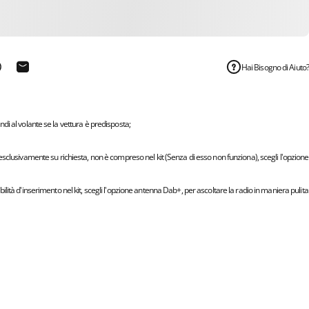
Hai Bisogno di Aiuto?
 su Telegram
ondividi su WhatsApp
Condivide via e-mail
di al volante se la vettura è predisposta;
sclusivamente su richiesta, non è compreso nel kit (Senza di esso non funziona), scegli l'opzione
ità d'inserimento nel kit, scegli l'opzione antenna Dab+, per ascoltare la radio in maniera pulita