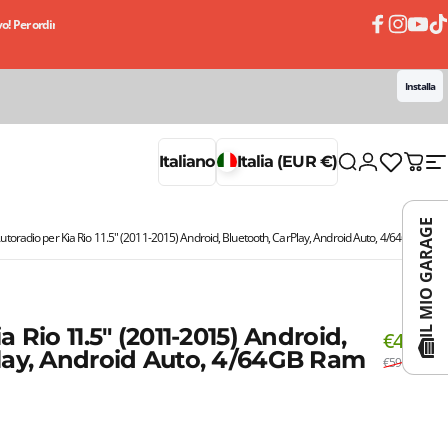
! Per ordini superiori a 50€
Ricevi subito il tuo ordine, paghi un po' alla volta con le 
Facebook
Instagram
YouTub
TikT
Installa
Accedi
Italiano
Italia (EUR €)
Cerca
Carrell
N
Italiano
Italia (EUR €)
IL MIO GARAGE
utoradio per Kia Rio 11.5" (2011-2015) Android, Bluetooth, CarPlay, Android Auto, 4/64GB Ram
 Rio 11.5" (2011-2015) Android,
€499,90
lay, Android Auto, 4/64GB Ram
€599,90