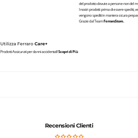
del prodotto dovute a persone non del me
I nostri prodotti prima di essere spediti, 
vengono spediti in maniera sicura prepara
Grazie dal Team
FerraroStore.
Utilizza Ferraro
Care+
Prodotti Assicurati per danni accidentali!
Scopri di Più
Recensioni Clienti