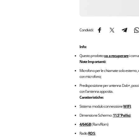
Condividi:
Condividi su Facebook
Condividi su X
Condividi
C
Info:
Questo prodotto
va a recuperare
i coman
Note Importanti:
Microfono per le chiamate solo esterno, e
con microfono;
Predisposizione per antenna Dab+, possibil
con l'antenna apposita.
Caratteristiche:
Sistema modulo connessione
WIFI
;
Dimensione Schermo:
11.5"Pollici
;
4/64GB
(Ram/Rom)
Radio
RDS
;