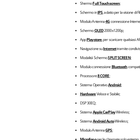
Shermo
Full
Touchscreen
;
Schermo in
IPS
, adatto per la visione di F
Modulo Antenna
4G
connessione Interne
Schermo
QLED
2000x1200p;
App
Playstore
, per scaricare qualsiasi A
Navigazione su
Internet
tramite condivis
Modalitá Schermo
SPLIT SCREEN
;
Modulo connessione
Bluetooth
compatib
Processore
8 CORE
;
Sistema Operativo
Android
;
Hardware
Veloce e Stabile;
DSP 30EQ;
Sistema
Apple CarPlay
Wireless;
Sistema
Android Auto
Wireless;
Modulo Antenna
GPS
;
Microfono
per le chiamate solo esterno, 