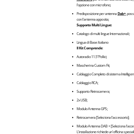
l'opzione con microfono;
Predisposizione per antenna
Dab+
, poss
con l'antenna apposita;
Supporto Multi Lingue:
Catalogo di multi lingue Internazionali;
Lingua di Base: Italiano
Il Kit Comprende
:
Autoradio 11.5"Pollici;
Mascherina Custom Fit;
Cablaggio Completo di sistema Intelligen
Cablaggio RCA;
Supporto Retrocamera;
2x USB;
Modulo Antenna GPS;
Retrocamera [Seleziona l'accessorio];
Modulo Antenna DAB + [Seleziona l'acces
L'installazione richiede un'officina specia