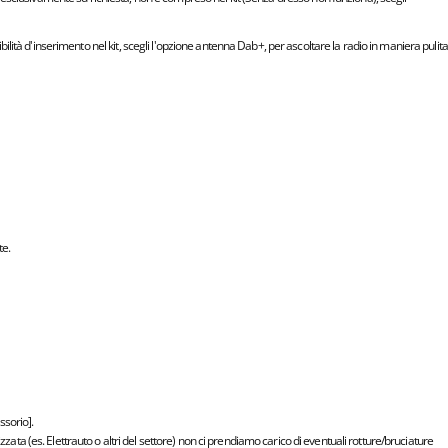
ibilità d'inserimento nel kit, scegli l'opzione antenna Dab+, per ascoltare la radio in maniera pulita
te.
sorio].
lizzata (es. Elettrauto o altri del settore) non ci prendiamo carico di eventuali rotture/bruciature