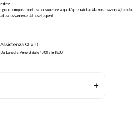
stiere.
vengono sottoposti a dei test per superare la qualità prestabilita dalla nostra azienda, i prodotti
ti esclusivamente dai nostri esperti.
Assistenza Clienti
Dal Lunedì al Venerdì dalle 10:00 alle 19:00