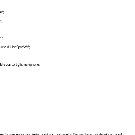
ilm;
t;
PP;
ione di Hot-Spot/Wifi;
ile con tutti gli smartphone;
esclusivamente su richiesta, non è compreso nel kit (Senza di esso non funziona), scegli