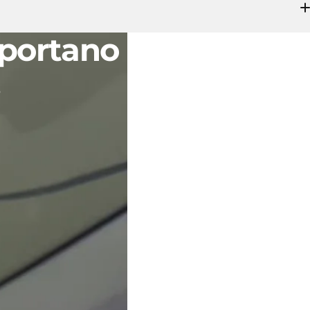
portano tutti
.