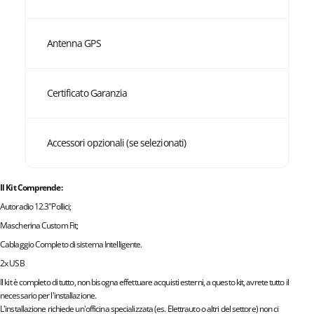
Antenna GPS
Certificato Garanzia
Accessori opzionali (se selezionati)
Il Kit Comprende:
Autoradio 12.3"Pollici;
Mascherina Custom Fit;
Cablaggio Completo di sistema Intelligente.
2x USB
Il kit è completo di tutto, non bisogna effettuare acquisti esterni, a questo kit, avrete tutto il
necessario per l'installazione.
L'installazione richiede un'officina specializzata (es. Elettrauto o altri del settore) non ci