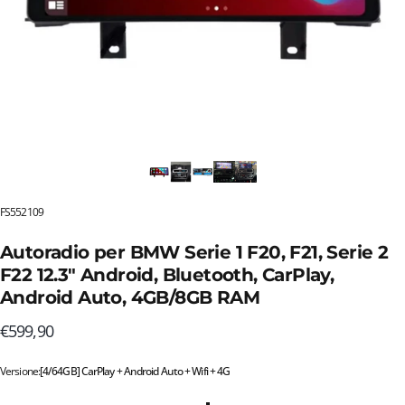
FS552109
Autoradio per BMW Serie 1 F20, F21, Serie 2
F22 12.3" Android, Bluetooth, CarPlay,
Android Auto, 4GB/8GB RAM
€599,90
Versione
Versione:
[4/64GB] CarPlay + Android Auto + Wifi + 4G