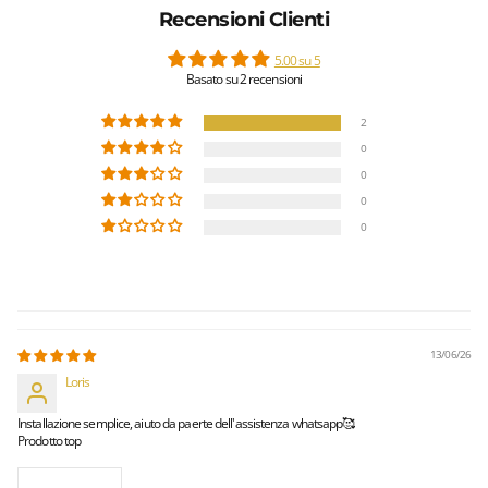
Recensioni Clienti
5.00 su 5
Basato su 2 recensioni
2
0
0
0
0
13/06/26
Loris
Installazione semplice, aiuto da paerte dell'assistenza whatsapp🥰
Prodotto top