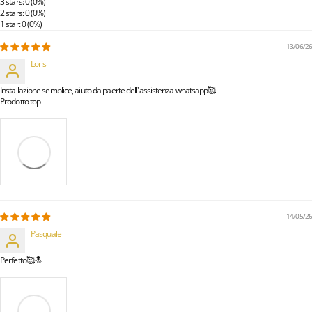
3 stars: 0 (0%)
2 stars: 0 (0%)
1 star: 0 (0%)
13/06/26
Loris
Installazione semplice, aiuto da paerte dell'assistenza whatsapp🥰
Prodotto top
14/05/26
Pasquale
Perfetto🥰🔝