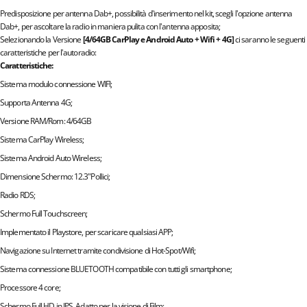
Predisposizione per antenna Dab+, possibilità d'inserimento nel kit, scegli l'opzione antenna
Dab+, per ascoltare la radio in maniera pulita con l'antenna apposita;
Selezionando la Versione
[4/64GB CarPlay e Android Auto + Wifi + 4G]
ci saranno le seguenti
caratteristiche per l'autoradio:
Caratteristiche:
Sistema modulo connessione WIFI;
Supporta Antenna 4G;
Versione RAM/Rom: 4/64GB
Sistema CarPlay Wireless;
Sistema Android Auto Wireless;
Dimensione Schermo: 12.3"Pollici;
Radio RDS;
Schermo Full Touchscreen;
Implementato il Playstore, per scaricare qualsiasi APP;
Navigazione su Internet tramite condivisione di Hot-Spot/Wifi;
Sistema connessione BLUETOOTH compatibile con tutti gli smartphone;
Processore 4 core;
Schermo Full HD in IPS, Adatto per la visione di Film;