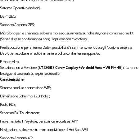
Sistema Operativo Android;
DSP 12EQ;
Supporto Antenna GPS;
Microfono per le chiamate solo esterno, esclusivamente su richiesta, non è compreso nel kit
(Senza di esso non funziona), scegli l'opzione con microfono;
Predisposizione per antenna Dab+, possibilità d'inserimento nel kit, scegli l'opzione antenna
Dab+, per ascoltare la radio in maniera pulita con l'antenna apposita;
E molto Altro.
Selezionando la Versione
[8/128GB 8 Core + Carplay + Android Auto + Wi-Fi + 4G]
ci saranno
le seguenti caratteristiche per l'autoradio:
Caratteristiche
:
Sistema modulo connessione WIFI;
Dimensione Schermo: 12.3"Pollici;
Radio RDS;
Schermo Full Touchscreen;
Implementato il Playstore, per scaricare qualsiasi APP;
Navigazione su Internet tramite condivisione di Hot-Spot/Wifi
Supporta Antenna 4G;