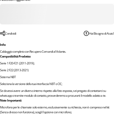
Condividi
Hai Bisogno di Aiuto?
Info:
Cablaggio completo con Recupero Comandi al Volante
.
Compatibilità Prodotto:
Serie 1 F20-F21 (2011-2019);
Serie 2 F22 (2013-2021)
Sistema NBT
Seleziona la versione della tua interfaccia NBT o CIC;
Se dovessi avere un diverso interno rispetto alla foto esposta, sei pregato di contattarci su
whatsapp o tramite modulo di contatto, provvederemo a procurarti il modello adatto a te.
Note Importanti:
Microfono per le chiamate solo esterno, esclusivamente su richiesta, non è compreso nel kit
(Senza di esso non funziona), scegli l'opzione con microfono;