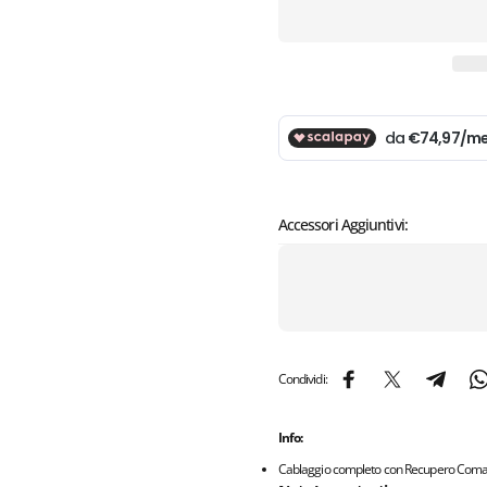
Accessori Aggiuntivi:
Condividi:
Condividi su Facebook
Condividi su X
Condividi
C
Info:
Cablaggio completo con Recupero Coman