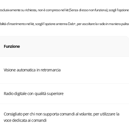
sclusivamente su richiesta, non è compreso nel kit (Senza di esso non funziona), scegli l'opzione
ità d'inserimento nel kit, scegli l'opzione antenna Dab+, per ascoltare la radio in maniera pulita
Funzione
Visione automatica in retromarcia
Radio digitale con qualità superiore
Consigliato per chi non supporta comandi al volante, per utilizzare la
voce dedicata ai comandi