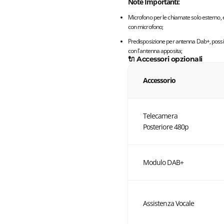
Note Importanti:
Microfono per le chiamate solo esterno, e
con microfono;
Predisposizione per antenna Dab+, possibil
con l'antenna apposita;
🔌 Accessori opzionali
Accessorio
Telecamera
Posteriore 480p
Modulo DAB+
Assistenza Vocale