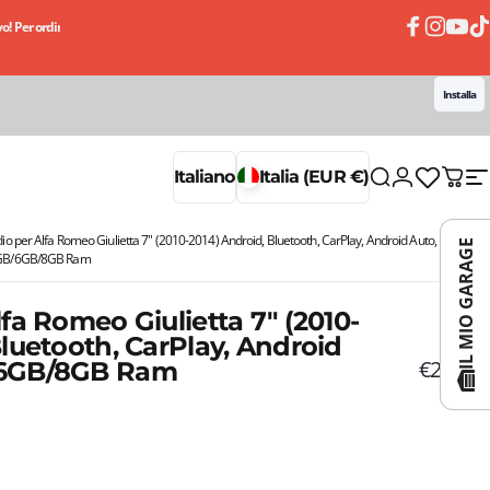
! Per ordini superiori a 50€
Ricevi subito il tuo ordine, paghi un po' alla volta con le 
Facebook
Instagram
YouTub
TikT
Installa
Accedi
Italiano
Italia (EUR €)
Cerca
Carrell
N
Italiano
Italia (EUR €)
io per Alfa Romeo Giulietta 7" (2010-2014) Android, Bluetooth, CarPlay, Android Auto,
IL MIO GARAGE
GB/6GB/8GB Ram
fa Romeo Giulietta 7" (2010-
Bluetooth, CarPlay, Android
€299,90
/6GB/8GB Ram