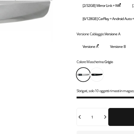
[2/32GB] Mirror Link + Wifi
[
[6/128GB] CarPlay + Android Auto + 
Versione Cablaggio
Versione Cablaggio:
Versione A
Versione A
Versione B
Colore Mascherina
Colore Mascherina:
Grigio
Grigio
Nero
Sbrigati, solo 10 oggetti rimasti in magaz
Quantità