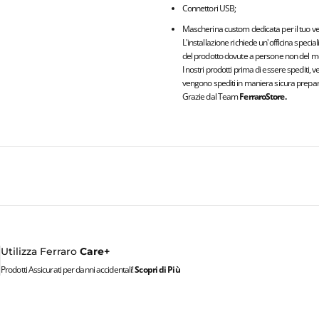
Connettori USB;
Mascherina custom dedicata per il tuo ve
L'installazione richiede un'officina specia
del prodotto dovute a persone non del me
I nostri prodotti prima di essere spediti, 
vengono spediti in maniera sicura prepara
Grazie dal Team
FerraroStore.
Utilizza Ferraro
Care+
Prodotti Assicurati per danni accidentali!
Scopri di Più