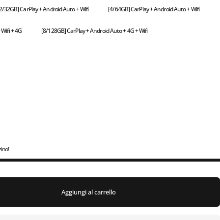
2/32GB] CarPlay + Android Auto + Wifi
[4/64GB] CarPlay + Android Auto + Wifi
Wifi + 4G
[8/128GB] CarPlay + Android Auto + 4G + Wifi
zino!
Aggiungi al carrello