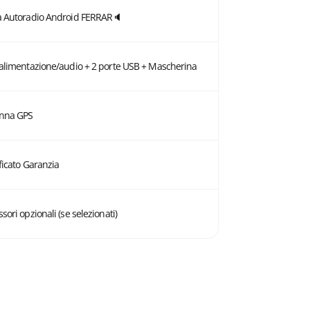
à Autoradio Android FERRAR🔈
 alimentazione/audio + 2 porte USB + Mascherina
nna GPS
ficato Garanzia
sori opzionali (se selezionati)