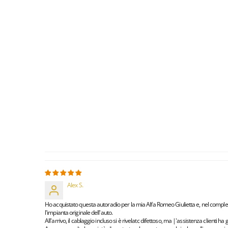
Alex S.
Ho acquistato questa autoradio per la mia Alfa Romeo Giulietta e, nel compless
l'impianta originale dell'auto.
All'arrivo, il cablaggio incluso si è rivelatc difettoso, ma |'assistenza client