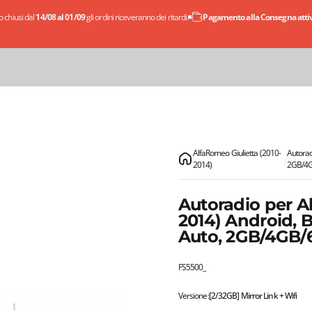
 chiusi dal
14/08 al 01/09
gli ordini riceveranno dei ritardi.
Pagamento alla Consegna attivo
AlfaRomeo Giulietta (2010-
Autorad
2014)
2GB/4
Autoradio per Al
2014) Android, 
Auto, 2GB/4GB
FS5500_
Versione
Versione:
[2/32GB] Mirror Link + Wifi