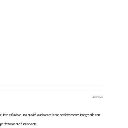
21/01/26
tuitiva e fluida e una qualità audio eccellente perfettamente integrabile con
gio perfettamente funzionante.