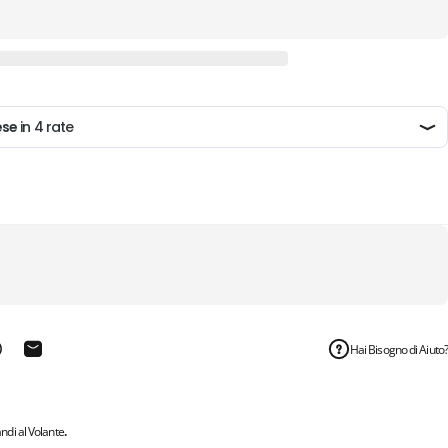
Hai Bisogno di Aiuto?
 su Telegram
ondividi su WhatsApp
Condivide via e-mail
di al Volante
.