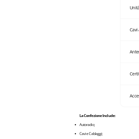
Unit
Cavi
Ante
Certi
Acces
La Confezione Include:
Autoradio;
Cavi e Cablaggi;