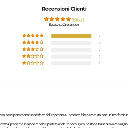
Recensioni Clienti
5.00 su 5
Basato su 2 recensioni
2
0
0
0
0
o, sond pienamente soddisfatto dell'esperienza. I prodotto è ben costruito, con un'interfaccia in
i ha gestito il problema in modo rapido e professionale: in pochi giorni ho ricevuto un nuovo cablag