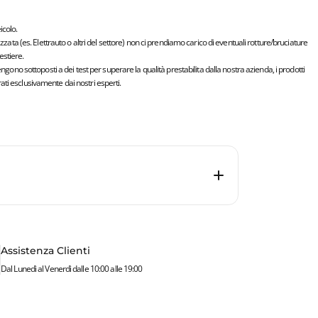
icolo.
lizzata (es. Elettrauto o altri del settore) non ci prendiamo carico di eventuali rotture/bruciature
stiere.
vengono sottoposti a dei test per superare la qualità prestabilita dalla nostra azienda, i prodotti
ti esclusivamente dai nostri esperti.
Assistenza Clienti
Dal Lunedì al Venerdì dalle 10:00 alle 19:00