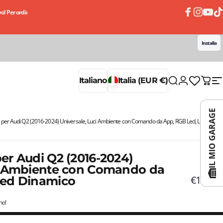
! Per ordini superiori a 50€
Ricevi subito il tuo ordine, paghi un po' alla volta con le 
Facebook
Instagram
YouTub
TikT
Installa
Accedi
Italiano
Italia (EUR €)
Cerca
Carrell
N
Italiano
Italia (EUR €)
IL MIO GARAGE
 per Audi Q2 (2016-2024) Universale, Luci Ambiente con Comando da App, RGB Led, Led
er Audi Q2 (2016-2024)
ci Ambiente con Comando da
€149,90
Led Dinamico
no!