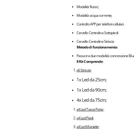
Modalità flusso;
Modalità acqua corrente;
Controllo APP per telefoni cellulari.
Cervello Centralina Sottopiedi
Cervello Centraline Striscia
Metodo di funzionamento:
Passa tra due modalità: connessione Bluet
Il Kit Comprende:
x6 Striscie:
1x Led da 25cm;
1x Led da 90cm;
4x Led da 75cm;
x4 Led Tasca Porta;
x4 Led Piedi;
x4 Led Maniglie;