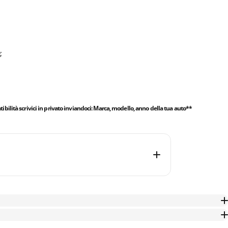
;
bilità scrivici in privato inviandoci: Marca, modello, anno della tua auto**