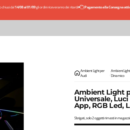
 chiusi dal
14/08 al 01/09
gli ordini riceveranno dei ritardi.
Pagamento alla Consegna attivo
Ambient Light per
Ambient Light
Audi
Dinamico
Ambient Light p
Universale, Lu
App, RGB Led, 
Sbrigati, solo 2 oggetti rimasti in magazzi