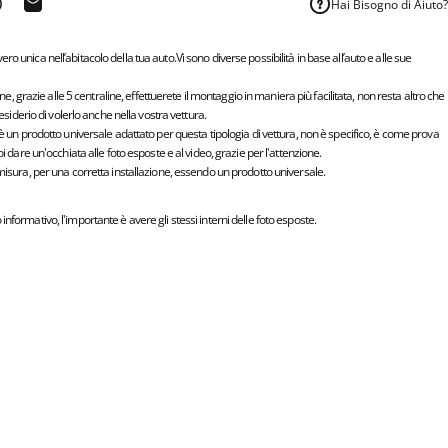
Hai Bisogno di Aiuto?
 su Telegram
ondividi su WhatsApp
Condivide via e-mail
o unica nell’abitacolo della tua auto.Vi sono diverse possibilità in base all’auto e alle sue
ione, grazie alle 5 centraline, effettuerete il montaggio in maniera più facilitata, non resta altro che
desiderio di volerlo anche nella vostra vettura.
 è un prodotto universale adattato per questa tipologia di vettura, non è specifico, è come prova
oi dare un'occhiata alle foto esposte e al video, grazie per l'attenzione.
misura, per una corretta installazione, essendo un prodotto universale.
nformativo, l'importante è avere gli stessi interni delle foto esposte.