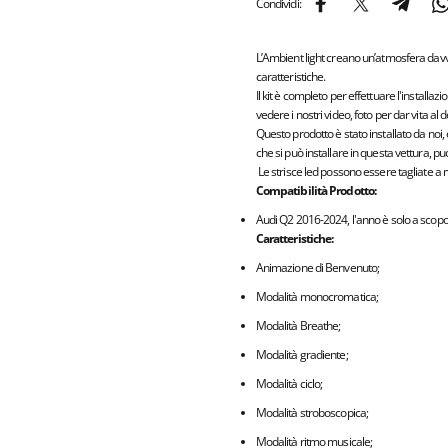
Condividi:
Condividi su Facebook
Condividi su X
Condividi
C
L’Ambient light creano un’atmosfera davver
caratteristiche.
Il kit è completo per effettuare l'installaz
vedere i nostri video, foto per dar vita al 
Questo prodotto è stato installato da noi,
che si può installare in questa vettura, pu
Le strisce led possono essere tagliate a 
Compatibilità Prodotto:
Audi Q2 2016-2024, l'anno è solo a scopo i
Caratteristiche:
Animazione di Benvenuto;
Modalità monocromatica;
Modalità Breathe;
Modalità gradiente;
Modalità ciclo;
Modalità stroboscopica;
Modalità ritmo musicale;