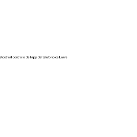
ooth al controllo dell'app del telefono cellulare