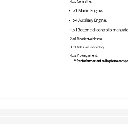
x5 Centraline:
x1 Manin Engine;
x4 Auxiliary Engine.
x1Bottone di controllo manuale
x1 Bioadesivo Nastro;
x1 Adesivo Bioadedivo;
x2 Prolungamenti.
*
*Per informazioni sulla piena compati