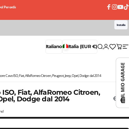
! Per ordini superiori a 50€
Ricevi subito il tuo ordine, paghi un po' alla volta con le 
Facebook
Instagram
YouTub
TikT
Installa
Accedi
Italiano
Italia (EUR €)
Cerca
Carrell
N
Italiano
Italia (EUR €)
IL MIO GARAGE
ore Cavo ISO, Fiat, AlfaRomeo Citroen, Peugeot, Jeep, Opel, Dodge dal 2014
ISO, Fiat, AlfaRomeo Citroen,
€19,90
Opel, Dodge dal 2014
no!