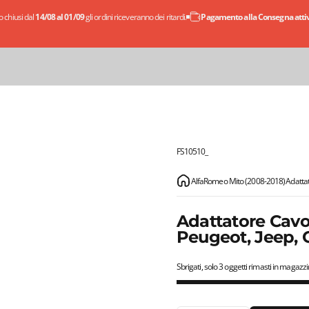
 chiusi dal
14/08 al 01/09
gli ordini riceveranno dei ritardi.
Pagamento alla Consegna attivo
FS10510_
AlfaRomeo Mito (2008-2018)
Adattat
Adattatore Cavo 
Peugeot, Jeep, 
Sbrigati, solo 3 oggetti rimasti in magazzi