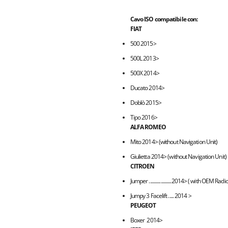
Cavo ISO compatibile con:
FIAT
500 2015>
500L 2013>
500X 2014>
Ducato 2014>
Doblò 2015>
Tipo 2016>
ALFA ROMEO
Mito 2014> (without Navigation Unit)
Giulietta 2014> (without Navigation Unit)
CITROEN
Jumper .....................2014> ( with OEM Rad
Jumpy 3 Facelift ..... 2014 >
PEUGEOT
Boxer 2014>