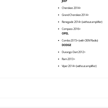
JEEP
Cherokee 2014>
Grand Cherokee 2014>
Renegade 2014> (without amplifier)
Compass 2016>
OPEL
Combo 2015> (with OEM Radio)
DODGE
Durango Dart 2012>
Ram 2013>
Viper 2014> (without amplifier)