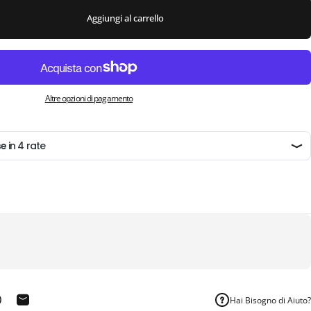
Aggiungi al carrello
Altre opzioni di pagamento
Hai Bisogno di Aiuto?
 su Telegram
ondividi su WhatsApp
Condivide via e-mail